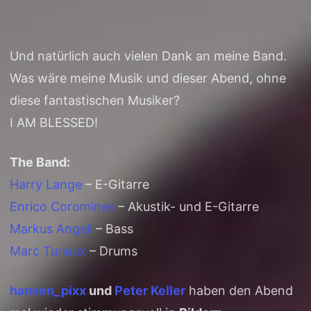
Und natürlich auch vielen Dank an meine Band.
Was wäre meine Musik und dieser Abend, ohne
diese fantastischen Musiker?
I AM BLESSED!
The Band:
Harry Lange
– E-Gitarre
Enrico Coromines
– Akustik- und E-Gitarre
Markus Angeli
– Bass
Marc Turiaux
– Drums
hansen_pixx
und
Peter Keller
haben den Abend