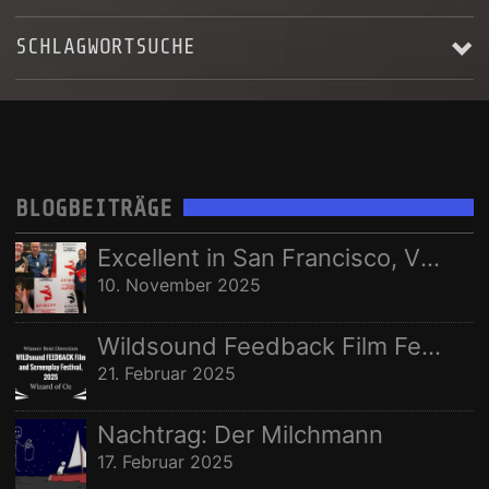
SCHLAGWORTSUCHE
Email Addresse:
ALBUM RELEASE
AUFNAHME
BLACKSTAR'S ASCENDING
Anrede:
HARRY LANGE
JERRY MAROTTA
KARSTEN LASER
KONZERT
LIVE
Vorname:
LIVES - AS THEY PASS YOU BY
MUSIC VIDEO
MUSIKVIDEO
BLOGBEITRÄGE
RECORDING
STEREOPUR
STING ILLUSTRATED
STUDIO
Nachname:
Excellent in San Francisco, Vize in Freising
STUDIO AUFNAHMEN
STUDIOAUFNAHMEN
VIDEO
10. November 2025
Ort:
WELTRAUMSTUDIOS
WIZARD OF OZ
Wildsound Feedback Film Festival: Beste Regie
21. Februar 2025
Nachtrag: Der Milchmann
17. Februar 2025