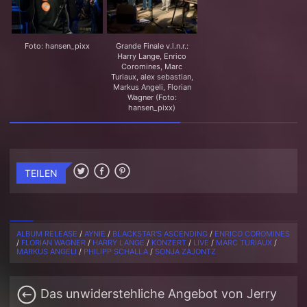
Foto: hansen_pixx
Grande Finale v.l.n.r.:
Harry Lange, Enrico
Coromines, Marc
Turiaux, alex sebastian,
Markus Angeli, Florian
Wagner (Foto:
hansen_pixx)
TEILEN
ALBUM RELEASE
/
AYNIE
/
BLACKSTAR'S ASCENDING
/
ENRICO COROMINES
/
FLORIAN WAGNER
/
HARRY LANGE
/
KONZERT
/
LIVE
/
MARC TURIAUX
/
MARKUS ANGELI
/
PHILIPP SCHALLA
/
SONJA ZAJONTZ
Das unwiderstehliche Angebot von Jerry