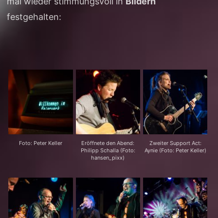
mal wieder stimmungsvoll in
Bildern
festgehalten:
Foto: Peter Keller
Eröffnete den Abend:
Zweiter Support Act:
Philipp Schalla (Foto:
Aynie (Foto: Peter Keller)
hansen_pixx)