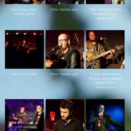
Harry Lange (Foto:
Foto: hansen_pixx
Peter Gabriels Family
hansen_pixx)
Snapshot (Foto:
hansen_pixx)
Foto: Peter Keller
Foto: hansen_pixx
E-Bass, Kontrabass,
Fretless Bass: Markus
Angeli (Foto:
hansen_pixx)