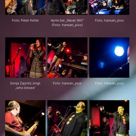
Foto: Peter Keller
Aynie bei „Never Will“
Foto: hansen_pixx
(Foto: hansen_pixx)
Sonja Zajontz singt
Foto: hansen_pixx
Foto: hansen_pixx
„who knows“