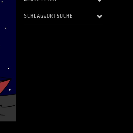
SCHLAGWORTSUCHE
Email Addresse:
ALBUM RELEASE
AUFNAHME
Anrede:
BLACKSTAR'S ASCENDING
HARRY LANGE
JERRY MAROTTA
KARSTEN LASER
Vorname:
KONZERT
LIVE
LIVES - AS THEY PASS YOU BY
Nachname:
MUSIC VIDEO
MUSIKVIDEO
RECORDING
STEREOPUR
STING ILLUSTRATED
STUDIO
Ort:
STUDIO AUFNAHMEN
STUDIOAUFNAHMEN
VIDEO
WELTRAUMSTUDIOS
WIZARD OF OZ