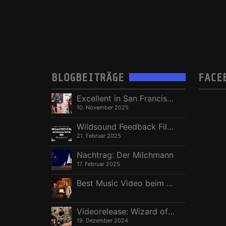
BLOGBEITRÄGE
FACE
Excellent in San Francisco, Vize in Freising
10. November 2025
Wildsound Feedback Film Festival: Beste Regie
21. Februar 2025
Nachtrag: Der Milchmann
17. Februar 2025
Best Music Video beim Berlin Independent Film Festival
Videorelease: Wizard of Oz – feat. Rhani Krija, Michalina Malisz & Ross Ainslie
19. Dezember 2024