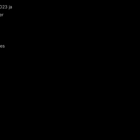
023 ja
er
des