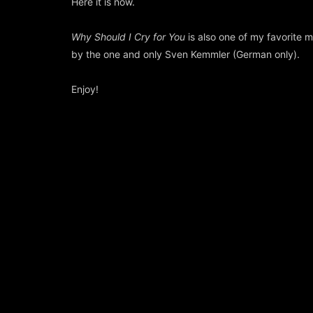
Here it is now.
Why Should I Cry for You
is also one of my favorite
by the one and only Sven Kemmler (German only).
Enjoy!