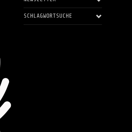
SCHLAGWORTSUCHE
Email Addresse:
ALBUM RELEASE
AUFNAHME
Anrede:
BLACKSTAR'S ASCENDING
HARRY LANGE
JERRY MAROTTA
KARSTEN LASER
Vorname:
KONZERT
LIVE
LIVES - AS THEY PASS YOU BY
Nachname:
MUSIC VIDEO
MUSIKVIDEO
RECORDING
STEREOPUR
STING ILLUSTRATED
STUDIO
Ort:
STUDIO AUFNAHMEN
STUDIOAUFNAHMEN
VIDEO
WELTRAUMSTUDIOS
WIZARD OF OZ