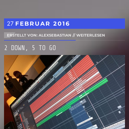
27
FEBRUAR
2016
ERSTELLT VON: ALEXSEBASTIAN
//
WEITERLESEN
2 DOWN, 5 TO GO