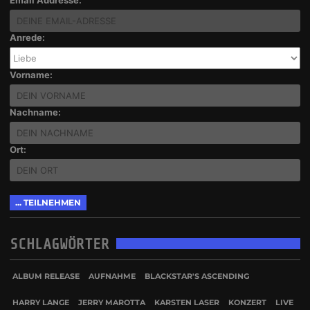
Anrede:
Vorname:
Nachname:
Ort:
SCHLAGWÖRTER
ALBUM RELEASE
AUFNAHME
BLACKSTAR'S ASCENDING
HARRY LANGE
JERRY MAROTTA
KARSTEN LASER
KONZERT
LIVE