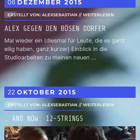
06
DEZEMBER
2015
ERSTELLT VON: ALEXSEBASTIAN
//
WEITERLESEN
ALEX GEGEN DEN BÖSEN DORFER
Mal wieder ein (diesmal für Leute, die es ganz
eilig haben, ganz kurzer) Einblick in die
Studioarbeiten zu meinen neuen ...
22
OKTOBER
2015
ERSTELLT VON: ALEXSEBASTIAN
//
WEITERLESEN
… AND NOW: 12-STRINGS