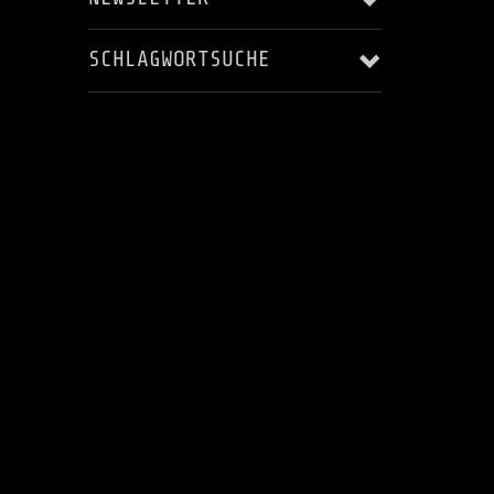
SCHLAGWORTSUCHE
Email Addresse:
ALBUM RELEASE
AUFNAHME
Anrede:
BLACKSTAR'S ASCENDING
HARRY LANGE
JERRY MAROTTA
KARSTEN LASER
Vorname:
KONZERT
LIVE
LIVES - AS THEY PASS YOU BY
Nachname:
MUSIC VIDEO
MUSIKVIDEO
RECORDING
STEREOPUR
STING ILLUSTRATED
STUDIO
Ort:
STUDIO AUFNAHMEN
STUDIOAUFNAHMEN
VIDEO
WELTRAUMSTUDIOS
WIZARD OF OZ