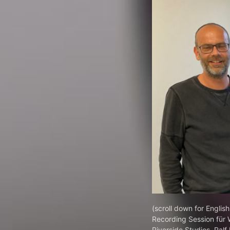
(scroll down for Englis
Recording Session für 
Riverside Studios, Ral