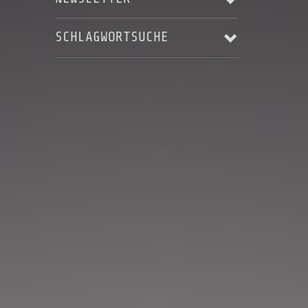
SCHLAGWORTSUCHE
Email Addresse:
ALBUM RELEASE
AUFNAHME
Anrede:
BLACKSTAR'S ASCENDING
HARRY LANGE
JERRY MAROTTA
KARSTEN LASER
Vorname:
KONZERT
LIVE
LIVES - AS THEY PASS YOU BY
Nachname:
MUSIC VIDEO
MUSIKVIDEO
RECORDING
STEREOPUR
STING ILLUSTRATED
STUDIO
Ort:
STUDIO AUFNAHMEN
STUDIOAUFNAHMEN
VIDEO
WELTRAUMSTUDIOS
WIZARD OF OZ