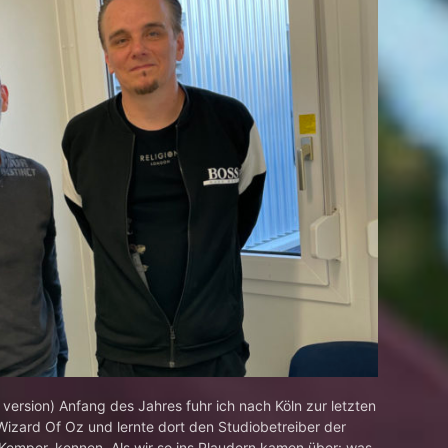
h version) Anfang des Jahres fuhr ich nach Köln zur letzten
Wizard Of Oz und lernte dort den Studiobetreiber der
f Kemper, kennen. Als wir so ins Plaudern kamen über: was