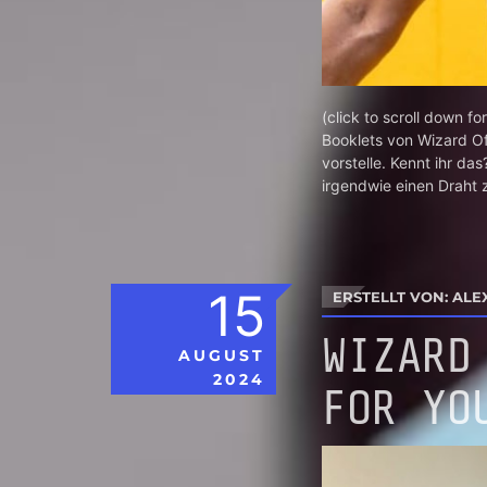
(click to scroll down fo
Booklets von Wizard Of
vorstelle. Kennt ihr da
irgendwie einen Draht z
15
ERSTELLT VON: ALE
WIZARD
AUGUST
2024
FOR YO