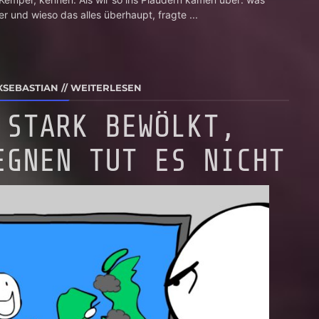
r und wieso das alles überhaupt, fragte ...
XSEBASTIAN
//
WEITERLESEN
 STARK BEWÖLKT,
EGNEN TUT ES NICHT