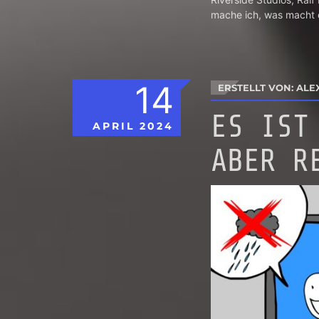
mache ich, was macht e
14
ERSTELLT VON: ALE
ES IST
APRIL
2024
ABER R