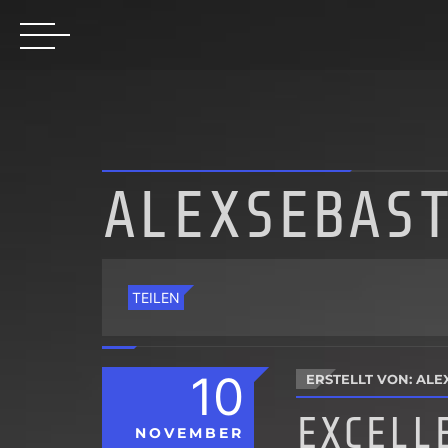
ALEXSEBAS
TEILEN
10
ERSTELLT VON: ALE
EXCELL
NOVEMBER