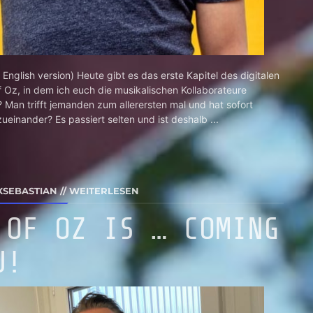
r English version) Heute gibt es das erste Kapitel des digitalen
 Oz, in dem ich euch die musikalischen Kollaborateure
s? Man trifft jemanden zum allerersten mal und hat sofort
ueinander? Es passiert selten und ist deshalb ...
XSEBASTIAN
//
WEITERLESEN
 OF OZ IS … COMING
U!