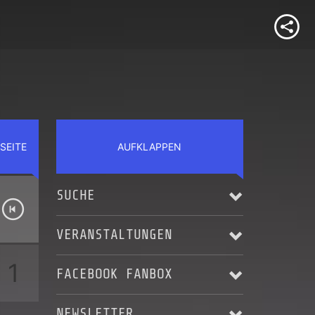
SEITE
AUFKLAPPEN
SUCHE
VERANSTALTUNGEN
1
FACEBOOK FANBOX
Alle anzeigen
NEWSLETTER