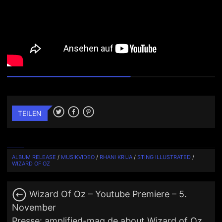
TEILEN
ALBUM RELEASE
/
MUSIKVIDEO
/
RHANI KRIJA
/
STING ILLUSTRATED
/
WIZARD OF OZ
Wizard Of Oz – Youtube Premiere – 5.
November
Presse: amplified-mag.de about Wizard of Oz