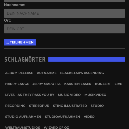
Nachname:
Ort:
SCHLAGWÖRTER
ALBUM RELEASE
AUFNAHME
BLACKSTAR'S ASCENDING
HARRY LANGE
JERRY MAROTTA
KARSTEN LASER
KONZERT
LIVE
LIVES - AS THEY PASS YOU BY
MUSIC VIDEO
MUSIKVIDEO
RECORDING
STEREOPUR
STING ILLUSTRATED
STUDIO
STUDIO AUFNAHMEN
STUDIOAUFNAHMEN
VIDEO
WELTRAUMSTUDIOS
WIZARD OF OZ