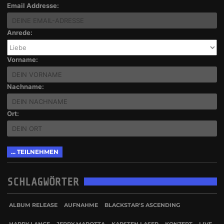
Email Addresse:
Anrede:
Vorname:
Nachname:
Ort:
SCHLAGWÖRTER
ALBUM RELEASE
AUFNAHME
BLACKSTAR'S ASCENDING
HARRY LANGE
JERRY MAROTTA
KARSTEN LASER
KONZERT
LIVE