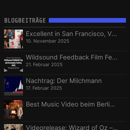
HARRY LANGE
JERRY MAROTTA
KARSTEN LASER
KONZERT
LIVE
Vorname:
LIVES - AS THEY PASS YOU BY
MUSIC VIDEO
MUSIKVIDEO
BLOGBEITRÄGE
RECORDING
STEREOPUR
STING ILLUSTRATED
STUDIO
Nachname:
Excellent in San Francisco, Vize in Freising
STUDIO AUFNAHMEN
STUDIOAUFNAHMEN
VIDEO
10. November 2025
Ort:
WELTRAUMSTUDIOS
WIZARD OF OZ
Wildsound Feedback Film Festival: Beste Regie
21. Februar 2025
Nachtrag: Der Milchmann
17. Februar 2025
Best Music Video beim Berlin Independent Film Festival
Videorelease: Wizard of Oz – feat. Rhani Krija, Michalina Malisz & Ross Ainslie