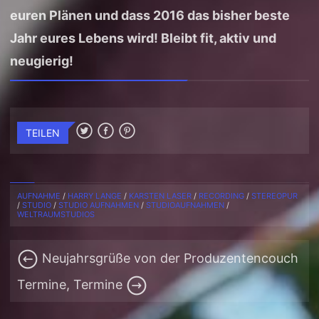
euren Plänen und dass 2016 das bisher beste
Jahr eures Lebens wird! Bleibt fit, aktiv und
neugierig!
TEILEN
AUFNAHME
/
HARRY LANGE
/
KARSTEN LASER
/
RECORDING
/
STEREOPUR
/
STUDIO
/
STUDIO AUFNAHMEN
/
STUDIOAUFNAHMEN
/
WELTRAUMSTUDIOS
Neujahrsgrüße von der Produzentencouch
Termine, Termine