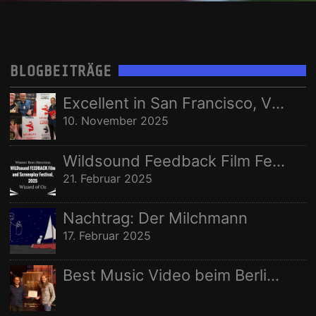
HARRY LANGE
JERRY MAROTTA
KARSTEN LASER
KONZERT
LIVE
Vorname:
LIVES - AS THEY PASS YOU BY
MUSIC VIDEO
MUSIKVIDEO
RECORDING
STEREOPUR
STING ILLUSTRATED
STUDIO
Nachname:
BLOGBEITRÄGE
STUDIO AUFNAHMEN
STUDIOAUFNAHMEN
VIDEO
Ort:
Excellent in San Francisco, Vize in Freising
WELTRAUMSTUDIOS
WIZARD OF OZ
10. November 2025
Wildsound Feedback Film Festival: Beste Regie
21. Februar 2025
Nachtrag: Der Milchmann
17. Februar 2025
Best Music Video beim Berlin Independent Film Festival