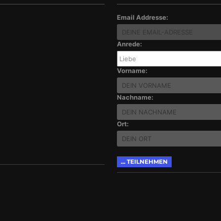
Email Addresse:
Anrede:
Vorname:
Nachname:
Ort: