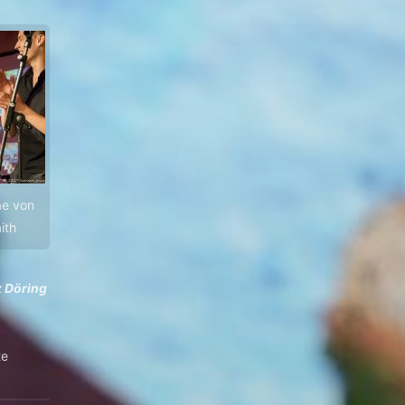
äe von
ith
x Döring
te