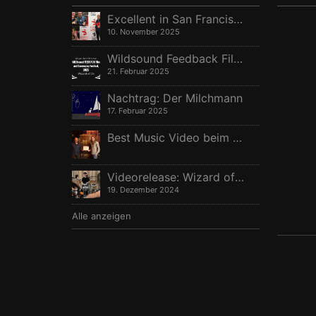
Excellent in San Francisco, Vize in Freising
10. November 2025
Wildsound Feedback Film Festival: Beste Regie
21. Februar 2025
Nachtrag: Der Milchmann
17. Februar 2025
Best Music Video beim Berlin Independent Film Festival
Videorelease: Wizard of Oz – feat. Rhani Krija, Michalina Malisz & Ross Ainslie
19. Dezember 2024
Alle anzeigen