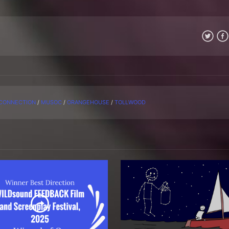
CONNECTION
/
MUSOC
/
ORANGEHOUSE
/
TOLLWOOD