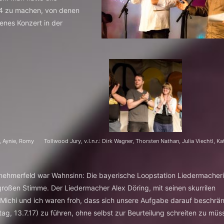
 4 zu machen, von denen
enes Konzert in der
g, Aynie, Romy
Tollwood Jury, v.l.n.r.: Dirk Wagner, Thorsten Nathan, Julia Viechtl, Ka
eilnehmerfeld war Wahnsinn: Die bayerische Loopstation Liedermache
r großen Stimme. Der Liedermacher Alex Döring, mit seinen skurrilen
 Michi und ich waren froh, dass sich unsere Aufgabe darauf beschrän
ag, 13.7.17) zu führen, ohne selbst zur Beurteilung schreiten zu müs