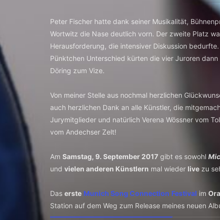
Peter Fischer hatte dank seiner Musikalität, Bühnen
Wortwitz die Nase deutlich vorn. Der zweite Platz war
Herausforderung, die intensiver Diskussion bedurfte.
Pünktchen Unterschied kürten die vier Juroren dann
Döring zum Vize.
Von meiner Stelle aus nochmal herzlichen Glückwuns
auch herzlichen Dank an alle Künstler, die mitgemach
Jurymitglieder und natürlich Verena Wössner vom Tol
vom Andechser Zelt!
Am
Samstag, 9. September 2017
gibt es sowohl
Mic
und
vielen anderen Künstlern
mal wieder
live
zu se
Das
erste
Munich Song Connection
Festival
im
Or
Station auf dem Weg zum Release meines neuen Al