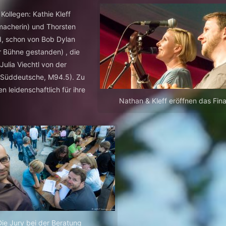
ollegen: Kathie Kleff
macherin) und Thorsten
d, schon von Bob Dylan
r Bühne gestanden) , die
ulia Viechtl von der
. Süddeutsche, M94.5). Zu
n leidenschaftlich für ihre
Nathan & Kleff eröffnen das Fina
Die Jury bei der Beratung