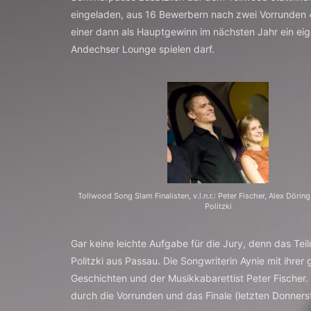
eingeladen, aus 16 Bewerbern nach zwei Vorrunden
einer dann als Hauptgewinn im nächsten Jahr ein eig
Andechser Lounge spielen darf.
Tollwood Song Slam Finalisten, v.l.n.r.: Peter Fischer, Alex Dörin
Politzki
Gar keine leichte Aufgabe für die Jury, denn das T
Politzki aus Passau. Die Songwriterin Aynie mit ihre
Geschichten und der Musikkabarettist Peter Fischer.
durch die Vorrunden und das Finale (letzten Donnerst