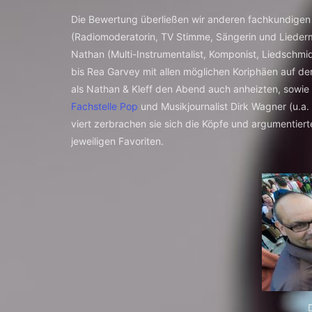
Die Bewertung überließen wir anderen fachkundigen K
(Radiomoderatorin, TV Stimme, Sängerin und Lieder
Nathan (Multi-Instrumentalist, Komponist, Liedschmi
bis Rea Garvey mit allen möglichen Koriphäen auf de
als Nathan & Kleff den Abend auch anheizten, sowie J
Fachstelle Pop
und Musikjournalist Dirk Wagner (u.a
viert zerbrachen sie sich die Köpfe und argumentierte
jeweiligen Favoriten.