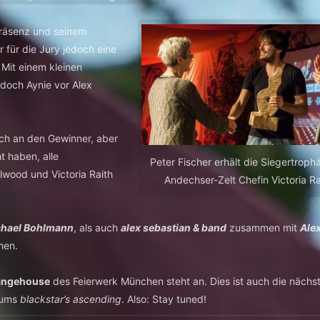
präsenz und seinem
 für die Jury jedoch eine
 Mit einem kleinen
 doch Aynie vor Alex
ch an den Gewinner, aber
t haben, alle
Peter Fischer erhält die Siegertroph
lwood und Victoria Raith
Andechser-Zelt Chefin Victoria Ra
hael Bohlmann
, als auch
alex sebastian & band
zusammen mit
Ale
hen.
angehouse
des Feierwerk München steht an. Dies ist auch die nächs
bums
blackstar’s ascending
. Also: Stay tuned!