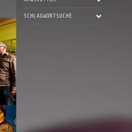
SCHLAGWORTSUCHE
Email Addresse:
ALBUM RELEASE
AUFNAHME
Anrede:
BLACKSTAR'S ASCENDING
HARRY LANGE
JERRY MAROTTA
KARSTEN LASER
Vorname:
KONZERT
LIVE
LIVES - AS THEY PASS YOU BY
Nachname:
MUSIC VIDEO
MUSIKVIDEO
RECORDING
STEREOPUR
STING ILLUSTRATED
STUDIO
Ort:
STUDIO AUFNAHMEN
STUDIOAUFNAHMEN
VIDEO
WELTRAUMSTUDIOS
WIZARD OF OZ