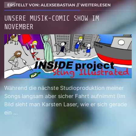
ERSTELLT VON: ALEXSEBASTIAN
//
WEITERLESEN
UNSERE MUSIK-COMIC SHOW IM
NOVEMBER
Während die nächste Studioproduktion meiner
Songs langsam aber sicher Fahrt aufnimmt (Im
Bild sieht man Karsten Laser, wie er sich gerade
ein ...