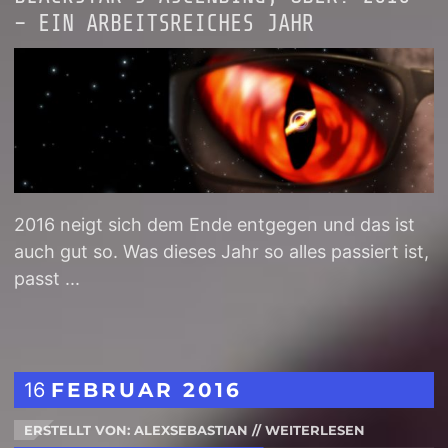
– EIN ARBEITSREICHES JAHR
2016 neigt sich dem Ende entgegen und das ist
auch gut so. Was dieses Jahr so alles passiert ist,
passt ...
16
FEBRUAR
2016
ERSTELLT VON: ALEXSEBASTIAN
//
WEITERLESEN