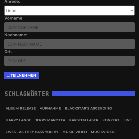
Anrede:
Vorname:
Nachname:
Ort:
SCHLAGWÖRTER
ALBUM RELEASE
AUFNAHME
BLACKSTAR'S ASCENDING
HARRY LANGE
JERRY MAROTTA
KARSTEN LASER
KONZERT
LIVE
LIVES - AS THEY PASS YOU BY
MUSIC VIDEO
MUSIKVIDEO