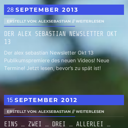
28
SEPTEMBER
2013
ERSTELLT VON: ALEXSEBASTIAN
//
WEITERLESEN
DER ALEX SEBASTIAN NEWSLETTER OKT
13
Der alex sebastian Newsletter Okt 13
Publikumspremiere des neuen Videos! Neue
Termine! Jetzt lesen, bevor’s zu spät ist!
15
SEPTEMBER
2012
ERSTELLT VON: ALEXSEBASTIAN
//
WEITERLESEN
EINS … ZWEI … DREI … ALLERLEI …