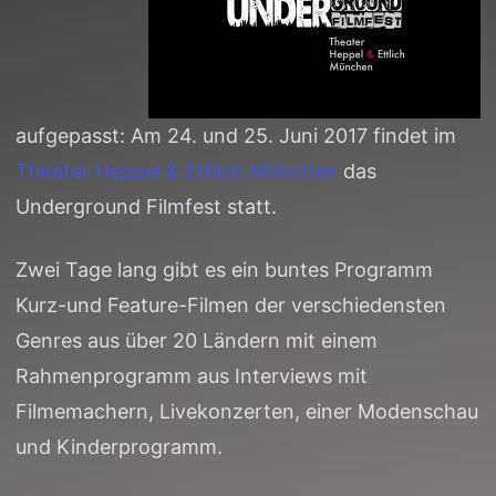
aufgepasst: Am 24. und 25. Juni 2017 findet im
Theater Heppel & Ettlich München
das
Underground Filmfest statt.
Zwei Tage lang gibt es ein buntes Programm
Kurz-und Feature-Filmen der verschiedensten
Genres aus über 20 Ländern mit einem
Rahmenprogramm aus Interviews mit
Filmemachern, Livekonzerten, einer Modenschau
und Kinderprogramm.