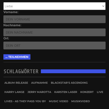
Vorname:
Nachname:
Ort:
SCHLAGWÖRTER
ALBUM RELEASE
AUFNAHME
BLACKSTAR'S ASCENDING
HARRY LANGE
JERRY MAROTTA
KARSTEN LASER
KONZERT
LIVE
LIVES - AS THEY PASS YOU BY
MUSIC VIDEO
MUSIKVIDEO