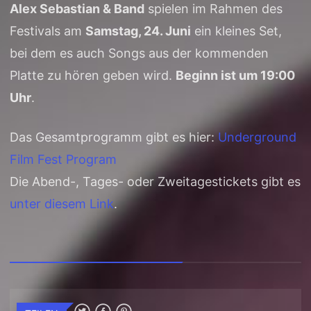
Alex Sebastian & Band
spielen im Rahmen des
Festivals am
Samstag, 24. Juni
ein kleines Set,
bei dem es auch Songs aus der kommenden
Platte zu hören geben wird.
Beginn ist um 19:00
Uhr
.
Das Gesamtprogramm gibt es hier:
Underground
Film Fest Program
Die Abend-, Tages- oder Zweitagestickets gibt es
unter diesem Link
.