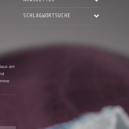
SCHLAGWORTSUCHE
Email Addresse:
ALBUM RELEASE
AUFNAHME
Anrede:
BLACKSTAR'S ASCENDING
HARRY LANGE
JERRY MAROTTA
KARSTEN LASER
Vorname:
KONZERT
LIVE
LIVES - AS THEY PASS YOU BY
riaux am
Nachname:
MUSIC VIDEO
MUSIKVIDEO
RECORDING
and
STEREOPUR
STING ILLUSTRATED
STUDIO
 Imme
Ort:
STUDIO AUFNAHMEN
STUDIOAUFNAHMEN
VIDEO
WELTRAUMSTUDIOS
WIZARD OF OZ