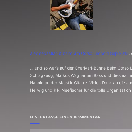
alex sebastian & band am Corso Leopold Sep 2013
,
… und so war’s auf der Charivari-Bühne beim Corso
Schlagzeug, Markus Wagner am Bass und diesmal mit
Hannig an der Akustik-Gitarre. Vielen Dank an die J
Hellwig und Kiki Neefischer für die tolle Organisati
HINTERLASSE EINEN KOMMENTAR