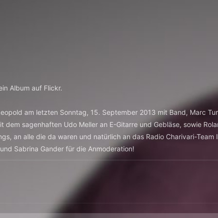
 ein Album auf Flickr.
 Leopold am letzten Sonntag, 15. September 2013 mit Band, Marc Tu
 dem sagenhaften Udo Meller an E-Gitarre und Gebläse, sowie Rol
ungs, an alle die da waren und natürlich an das Radio Charivari-Team
on und Sabrina Gander für die Anmoderation!