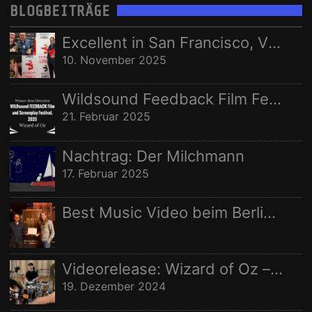
BLOGBEITRÄGE
STUDIO AUFNAHMEN
STUDIOAUFNAHMEN
VIDEO
Ort:
Excellent in San Francisco, Vize in Freising
WELTRAUMSTUDIOS
WIZARD OF OZ
10. November 2025
Wildsound Feedback Film Festival: Beste Regie
21. Februar 2025
Nachtrag: Der Milchmann
17. Februar 2025
Best Music Video beim Berlin Independent Film Festival
Videorelease: Wizard of Oz – feat. Rhani Krija, Michalina Malisz & Ross Ainslie
19. Dezember 2024