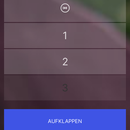
1
2
3
AUFKLAPPEN