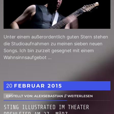
Unter einem außerordentlich guten Stern stehen
die Studioaufnahmen zu meinen sieben neuen
Songs. Ich bin zurzeit gesegnet mit einem
Wahnsinnsaufgebot ...
20
FEBRUAR
2015
ERSTELLT VON: ALEXSEBASTIAN
//
WEITERLESEN
STING ILLUSTRATED IM THEATER