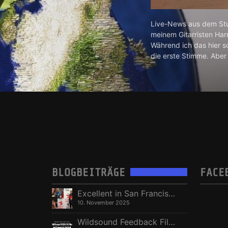
Live-News aus dem Stu
meinem Gitarristen Har
Während ich das hier s
die erste Stimme. Aber 
BLOGBEITRÄGE
FACE
Excellent in San Francisco, Vize in Freising
10. November 2025
Wildsound Feedback Film Festival: Beste Regie