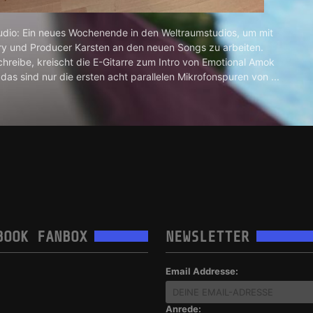
dio: Ein neues Wochenende in den Weltraumstudios, um mit
ry und Producer Karsten an den neuen Songs zu arbeiten.
chreibe, kreischt die E-Gitarre zum Intro von Emotional Amok
das sind nur die ersten acht parallelen Mikrofonspuren von ...
BOOK FANBOX
NEWSLETTER
Email Addresse:
Anrede: