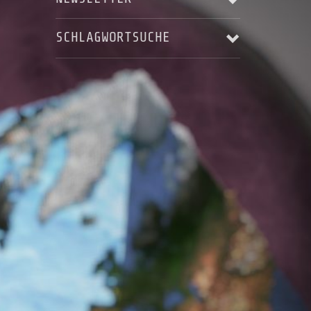
SCHLAGWORTSUCHE
Email Addresse:
ALBUM RELEASE
AUFNAHME
Anrede:
BLACKSTAR'S ASCENDING
HARRY LANGE
JERRY MAROTTA
KARSTEN LASER
Vorname:
KONZERT
LIVE
LIVES - AS THEY PASS YOU BY
Nachname:
MUSIC VIDEO
MUSIKVIDEO
RECORDING
STEREOPUR
STING ILLUSTRATED
STUDIO
Ort:
STUDIO AUFNAHMEN
STUDIOAUFNAHMEN
VIDEO
WELTRAUMSTUDIOS
WIZARD OF OZ