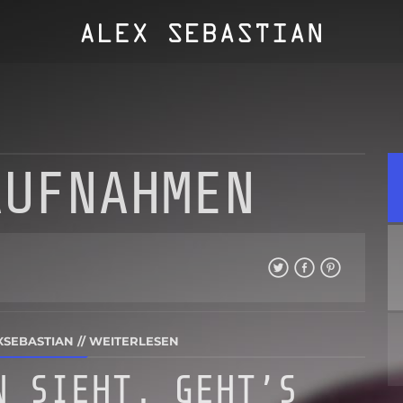
AUFNAHMEN
XSEBASTIAN
//
WEITERLESEN
N SIEHT, GEHT’S