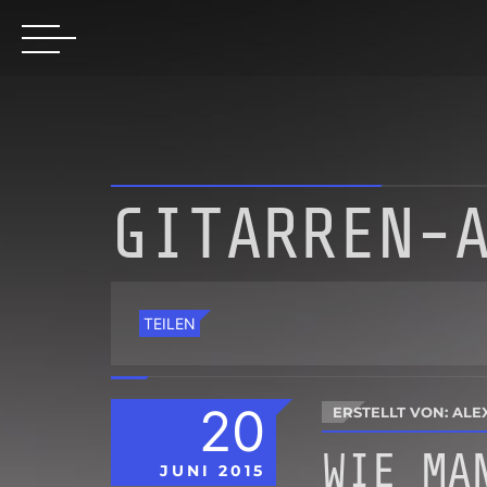
GITARREN-
TEILEN
20
ERSTELLT VON: ALE
WIE MA
JUNI
2015