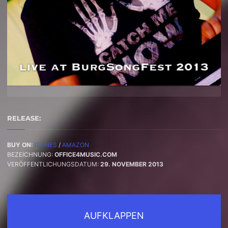
RELEASE:
BUY ON:
ITUNES
/
AMAZON
BEZEICHNUNG:
OFFICE4MUSIC.COM
VERÖFFENTLICHUNGSDATUM:
29. NOVEMBER 2013
AUFKLAPPEN