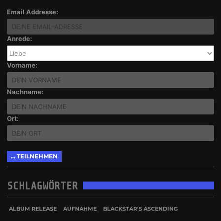
Email Addresse:
Anrede:
Vorname:
Nachname:
Ort:
SCHLAGWÖRTER
ALBUM RELEASE
AUFNAHME
BLACKSTAR'S ASCENDING