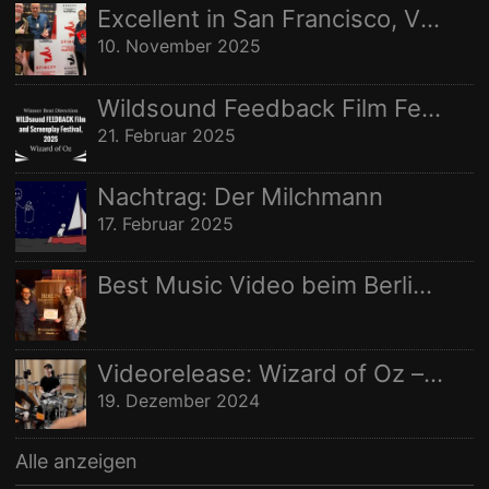
Nachname:
Excellent in San Francisco, Vize in Freising
STUDIO AUFNAHMEN
STUDIOAUFNAHMEN
VIDEO
10. November 2025
Ort:
WELTRAUMSTUDIOS
WIZARD OF OZ
Wildsound Feedback Film Festival: Beste Regie
21. Februar 2025
Nachtrag: Der Milchmann
17. Februar 2025
Best Music Video beim Berlin Independent Film Festival
Videorelease: Wizard of Oz – feat. Rhani Krija, Michalina Malisz & Ross Ainslie
19. Dezember 2024
Alle anzeigen