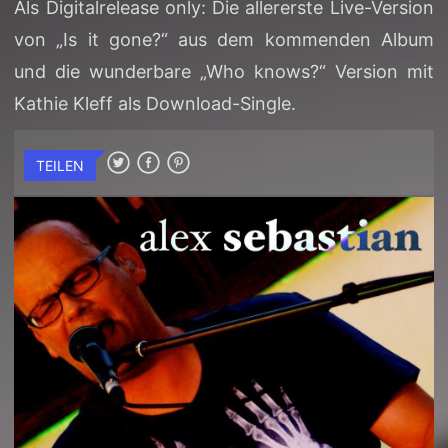
Als Digitalrelease only: Die allererste Live-Version
von „Is it gone?“ aus dem kommenden Album
und die wunderbare „Who knows?“ Version mit
Kathie Kleff als Download-Single.
TEILEN