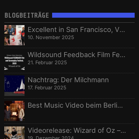
RECORDING
STEREOPUR
STING ILLUSTRATED
STUDIO
Nachname:
BLOGBEITRÄGE
STUDIO AUFNAHMEN
STUDIOAUFNAHMEN
VIDEO
Ort:
Excellent in San Francisco, Vize in Freising
WELTRAUMSTUDIOS
WIZARD OF OZ
10. November 2025
Wildsound Feedback Film Festival: Beste Regie
21. Februar 2025
Nachtrag: Der Milchmann
17. Februar 2025
Best Music Video beim Berlin Independent Film Festival
Videorelease: Wizard of Oz – feat. Rhani Krija, Michalina Malisz & Ross Ainslie
19. Dezember 2024