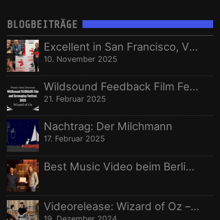
RECORDING
STEREOPUR
STING ILLUSTRATED
STUDIO
Nachname:
BLOGBEITRÄGE
STUDIO AUFNAHMEN
STUDIOAUFNAHMEN
VIDEO
Ort:
Excellent in San Francisco, Vize in Freising
WELTRAUMSTUDIOS
WIZARD OF OZ
10. November 2025
Wildsound Feedback Film Festival: Beste Regie
21. Februar 2025
Nachtrag: Der Milchmann
17. Februar 2025
Best Music Video beim Berlin Independent Film Festival
Videorelease: Wizard of Oz – feat. Rhani Krija, Michalina Malisz & Ross Ainslie
19. Dezember 2024