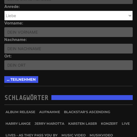
Anrede:
Vorname:
Nachname:
Ort:
SCHLAGWÖRTER
ALBUM RELEASE
AUFNAHME
BLACKSTAR'S ASCENDING
HARRY LANGE
JERRY MAROTTA
KARSTEN LASER
KONZERT
LIVE
LIVES - AS THEY PASS YOU BY
MUSIC VIDEO
MUSIKVIDEO