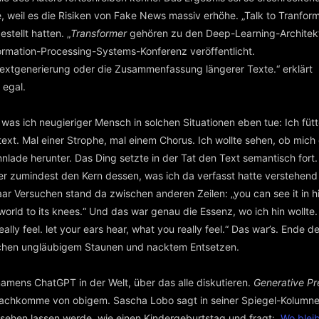
, weil es die Risiken von Fake News massiv erhöhe. „Talk to Tranform
stellt hatten. „
Transformer
gehören zu den Deep-Learning-Architek
rmation-Processing-Systems-Konferenz veröffentlicht.
extgenerierung oder die Zusammenfassung längerer Texte.“ erklärt
 egal.
, was ich neugieriger Mensch in solchen Situationen eben tue: Ich fütt
t. Mal einer Strophe, mal einem Chorus. Ich wollte sehen, ob mich
nnlade herunter. Das Ding setzte in der Tat den Text semantisch fort.
er zumindest den Kern dessen, was ich da verfasst hatte verstehend
r Versuchen stand da zwischen anderen Zeilen: „you can see it in hi
 world to its knees.“ Und das war genau die Essenz, wo ich hin wollte.
lly feel. let your ears hear, what you really feel.“ Das war’s. Ende de
ischen ungläubigem Staunen und nacktem Entsetzen.
 namens ChatGPT in der Welt, über das alle diskutieren.
Generative Pr
 Nachkomme von obigem. Sascha Lobo sagt in seiner Spiegel-Kolumne
aussehen lassen werde, wie einen Kindergeburtstag und fragt: „
Wo bleib