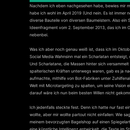
Nachdem ich eben nachgesehen habe, bewies mir mei
habe ich wohl im April 2019 (Und nein. Es ist immer no
diverse Bauteile von diversen Baumeistern. Also ein
Ideenfragment vom 2. September 2013, das ich im O
nebenbei.
Was ich aber noch genau weiß ist, dass ich im Okto
Social Media Wahnsinn mal ein Scharlatan entsteigt, 
Und Scharlatane, die Massen hinter sich versammel
spalterischen Kräften unterwegs waren, gab es ja nac
aufmachte, mithilfe von Bot-Fabriken unter Zuhilfe
Welt mit Microtargeting zu spalten, um seine Vision 
darauf wäre ich nun beim besten Willen nicht gekomm
Ich jedenfalls steckte fest. Denn ich hatte nur fast e
wollte, aber mir wollte partout nicht einfallen: Wie s
meinem bevorzugten Bagelshop auf einen Spiegelarti
eine künstliche Intelligenz entwickelt, die Texte im 