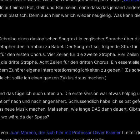
eln auf einmal Rot, Gelb und Blau seien, ohne dass das jemand ande
 mal plastisch. Denn auch hier war ich wieder neugierig. Was kann di
„Schreibe einen dystopischen Songtext in englischer Sprache über di
etapher den Turmbau zu Babel. Der Songtext soll folgende Struktur
für den ersten Chorus. Vier Zeilen für die zweite Strophe. Vier Zeilen
 die dritte Strophe. Acht Zeilen für den dritten Chorus. Ein essentiell
em Zuhörer eigene Interpretationsmöglichkeiten zu geben.“ (Es sche
leicht sollte ich einen ganzen Zyklus draus machen.)
und das füge ich euch unten an. Die erste Version war etwas holprig 
ation“ nach und nach angenähert. Schlussendlich habe ich selbst gefe
muss neue Musik machen. Mal sehen, wie lange DAS dann dauert. Gibt’s
er wo wäre da der Spass?
h von
Juan Moreno, der sich hier mit Professor Oliver Kramer
(Leiter d