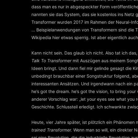
dass man es nur in abgespeckter Form veröffentliche
nannten sie das System, das sie kostenlos ins Netz ge
Transformer wurden 2017 im Rahmen der Neural-Info
… Beispielanwendungen von Transformern sind die T
Wikipedia hier etwas sperrig. Ist aber eigentlich auch
Kann nicht sein. Das glaub ich nicht. Also tat ich das
Talk To Transformer
mit Auszügen aus meinem Songtex
Ideen bringt. Und dann fiel mir gelinde gesagt die Ki
unbedingt brauchbar einer Songstruktur folgend, ab
interessanten Ansätzen. Und irgendwann nach ein paa
he’s got the dream. he’s got the vision, to bring your
anderer Vorschlag war: „let your eyes see what you rea
Geschichte. Schlussteil erledigt. Ich schwankte zw
Heute, vier Jahre später, ist plötzlich ein Phänomen
trained Transformer.
Wenn man so will, ein direkter
sei eine Revolution, die die industrielle Revolution 