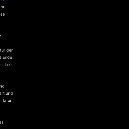
rem
ese
e
 für den
es Ende
int so,
und
ilt und
 dafür
es