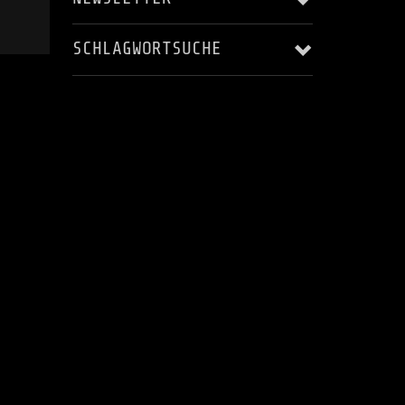
SCHLAGWORTSUCHE
Email Addresse:
ALBUM RELEASE
AUFNAHME
Anrede:
BLACKSTAR'S ASCENDING
HARRY LANGE
JERRY MAROTTA
KARSTEN LASER
Vorname:
KONZERT
LIVE
LIVES - AS THEY PASS YOU BY
Nachname:
MUSIC VIDEO
MUSIKVIDEO
RECORDING
STEREOPUR
STING ILLUSTRATED
STUDIO
Ort:
STUDIO AUFNAHMEN
STUDIOAUFNAHMEN
VIDEO
WELTRAUMSTUDIOS
WIZARD OF OZ