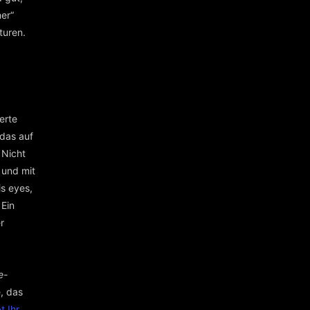
er“
turen.
erte
 das auf
 Nicht
 und mit
s eyes,
 Ein
r
e-
, das
t Ihr