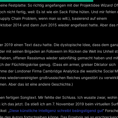
ne Festplatte: So richtig angefangen mit der Projektidee
Wizard O
ch nicht fertig, weil: Es ist wie ein Sack Flöhe hüten. Und mir fehlen
 Supply Chain Problem, wenn man so will.), basierend auf einem
ktober 2014 und dann Juni 2015 wieder angefasst hatte. Aber das 
ber 2019 einen Text dazu hatte. Die dystopische Idee, dass dem gan
der mit seinen Brigaden an Followern im Rücken die Welt ins Unheil st
t haben, offenen Rassismus wieder salonfähig gemacht haben und mi
h der Flüchtlingskrise genug. (Dass ein armer, greiser Diktator sich
nahme der Londoner Firma Cambridge Analytica die westliche Social M
eines wiedervereinigten großrussischen Reiches ungestört zu verwirk
en. Aber das ist eine andere Geschichte.)
inen fertigen Songtext. Mir fehlte der Schluss. Ich wusste zwar, wohin
ag ich das jetzt. Da stieß ich am 7. November 2019 beim virtuellen Sur
kel: „
Diese künstliche Intelligenz schreibt beängstigend gut
“ Forsch
Stile des Autors fortschreiben könne. Das Ergebnis sei so erschrecken