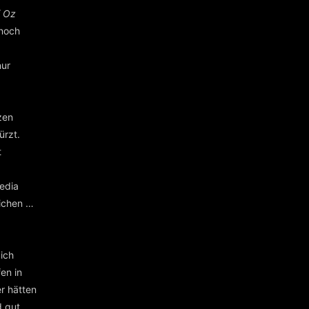
f Oz
 noch
nur
zen
ürzt.
t
edia
lichen …
 ich
fen in
er hätten
d gut,