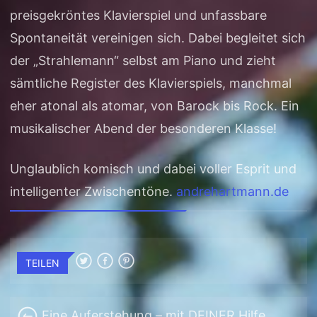
preisgekröntes Klavierspiel und unfassbare
Spontaneität vereinigen sich. Dabei begleitet sich
der „Strahlemann“ selbst am Piano und zieht
sämtliche Register des Klavierspiels, manchmal
eher atonal als atomar, von Barock bis Rock. Ein
musikalischer Abend der besonderen Klasse!
Unglaublich komisch und dabei voller Esprit und
intelligenter Zwischentöne.
andrehartmann.de
TEILEN
Eine Auferstehung – mit DEINER Hilfe