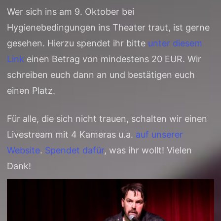
Wer sich ins am 9. Oktober bei
Hygienebedingungen ins Theater traut, ist gerne
gesehen. Hierzu spendet ihr bitte
unter diesem
Link
einen Betrag von mindestens 20 EUR. Wir
schreiben euch dann an und bestätigen euch
einen Platz.
Für alle, die sich nicht trauen, schalten wir einen
Livestream mit 4 Kameras u.a.
auf unserer
Website
.
Spendet dafür
, was ihr wollt! Vielen
Dank!