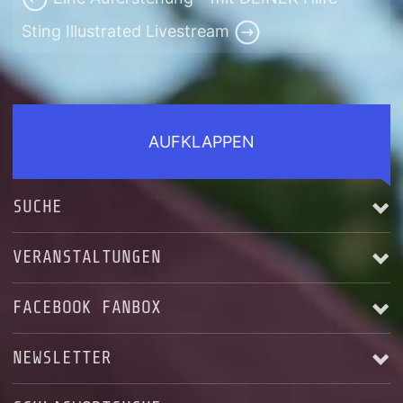
Sting Illustrated Livestream
AUFKLAPPEN
SUCHE
VERANSTALTUNGEN
FACEBOOK FANBOX
Alle anzeigen
NEWSLETTER