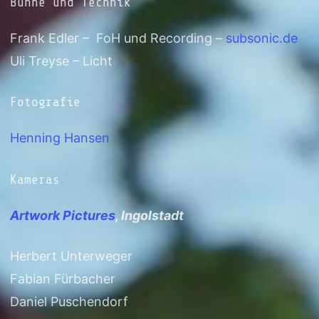
Bühne und Technik
Frank Edler – FoH und Recording –
subsonic.de
Uli Treyse – Licht
Fotografie
Henning Hansen
Kameras
Artwork Pictures
, Ingolstadt
Herbert Unterweger
Fabian Fürbacher
Daniel Puschendorf