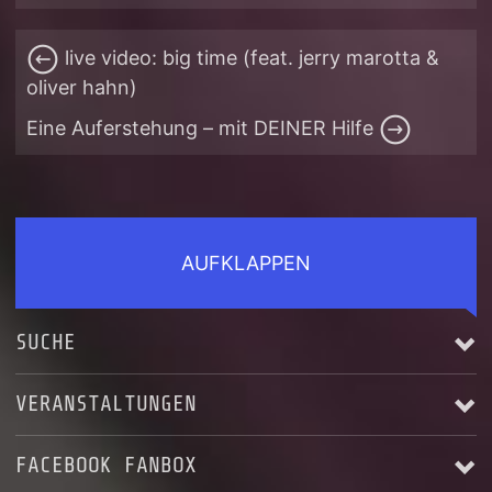
live video: big time (feat. jerry marotta &
oliver hahn)
Eine Auferstehung – mit DEINER Hilfe
AUFKLAPPEN
SUCHE
VERANSTALTUNGEN
FACEBOOK FANBOX
Alle anzeigen