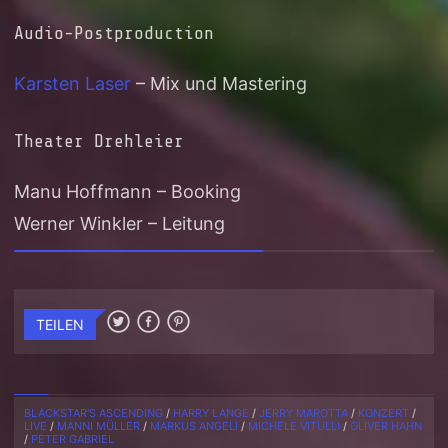
Audio-Postproduction
Karsten Laser
– Mix und Mastering
Theater Drehleier
Manu Hoffmann – Booking
Werner Winkler – Leitung
TEILEN
BLACKSTAR'S ASCENDING
/
HARRY LANGE
/
JERRY MAROTTA
/
KONZERT
/
LIVE
/
MANNI MÜLLER
/
MARKUS ANGELI
/
MICHELE VITULLI
/
OLIVER HAHN
/
PETER GABRIEL