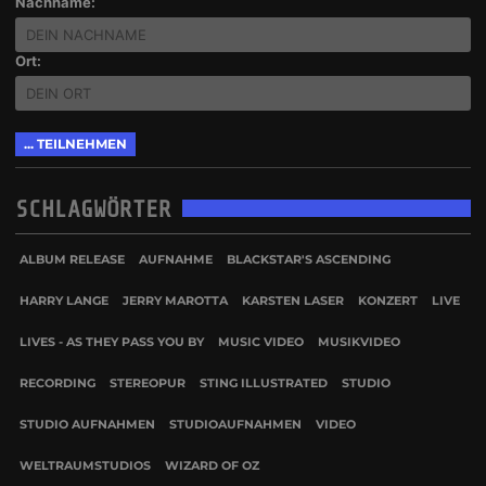
Nachname:
Ort:
SCHLAGWÖRTER
ALBUM RELEASE
AUFNAHME
BLACKSTAR'S ASCENDING
HARRY LANGE
JERRY MAROTTA
KARSTEN LASER
KONZERT
LIVE
LIVES - AS THEY PASS YOU BY
MUSIC VIDEO
MUSIKVIDEO
RECORDING
STEREOPUR
STING ILLUSTRATED
STUDIO
STUDIO AUFNAHMEN
STUDIOAUFNAHMEN
VIDEO
WELTRAUMSTUDIOS
WIZARD OF OZ