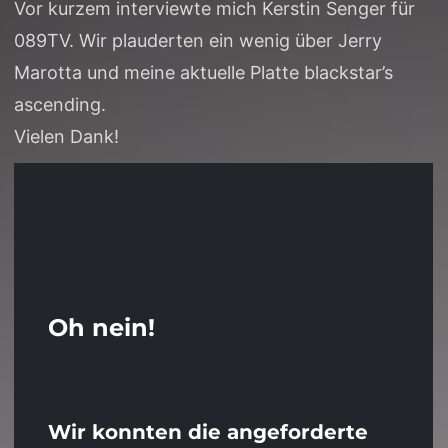
Vor kurzem interviewte mich Kerstin Senger für
089TV. Wir plauderten ein wenig über Jerry
Marotta und meine aktuelle Platte blackstar’s
ascending.
Vielen Dank!