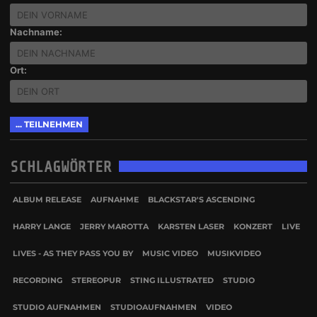
Nachname:
Ort:
SCHLAGWÖRTER
ALBUM RELEASE
AUFNAHME
BLACKSTAR'S ASCENDING
HARRY LANGE
JERRY MAROTTA
KARSTEN LASER
KONZERT
LIVE
LIVES - AS THEY PASS YOU BY
MUSIC VIDEO
MUSIKVIDEO
RECORDING
STEREOPUR
STING ILLUSTRATED
STUDIO
STUDIO AUFNAHMEN
STUDIOAUFNAHMEN
VIDEO